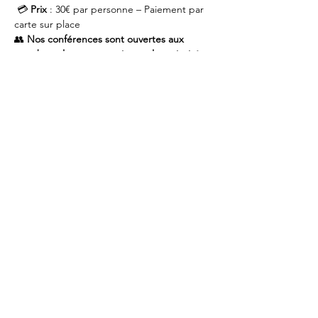
 💳 
Prix
 : 30€ par personne – Paiement par 
carte sur place
👥 
Nos conférences sont ouvertes aux 
membres, leurs partenaires et leurs invités 
– Pensez au covoiturage 
📩 
Inscriptions
 sur 
Polaris
 ou par mail à 
info@rotary.brussels
🥗 Merci de signaler vos restrictions 
alimentaires à l’inscription
 🚗  Pensez au covoiturage 
Ⓜ️ STIB: Metro 1 et 5 // Train Gare Central - 
Central Station // Tram 92 et 93 (Palais / 
Paleizen)// Bus:  29, 38, 63, 65, 66, 71, 89
Share this event