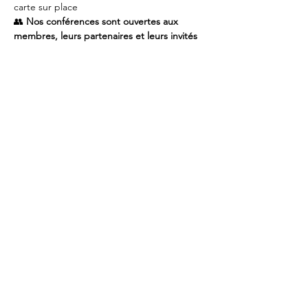
carte sur place
👥 
Nos conférences sont ouvertes aux 
membres, leurs partenaires et leurs invités 
– Pensez au covoiturage 
📩 
Inscriptions
 : via 
Polaris
 ou par mail à 
info@rotary.brussels
🥗 Merci de signaler vos restrictions 
alimentaires à l’inscription
🎩 
Dress code
 : Tenue de ville – ni jeans ni 
baskets ; chemise et veston obligatoires 
pour les hommes (cravate suggérée)