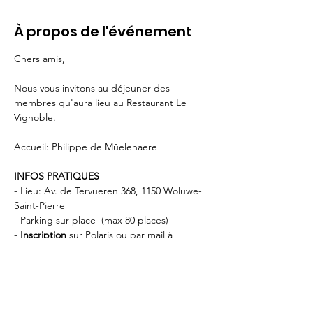
À propos de l'événement
Chers amis,   
Nous vous invitons au déjeuner des 
membres qu'aura lieu au Restaurant Le 
Vignoble.
Accueil: Philippe de Mûelenaere
INFOS PRATIQUES
- Lieu: Av. de Tervueren 368, 1150 Woluwe-
Saint-Pierre 
- Parking sur place  (max 80 places) 
- 
Inscription 
sur Polaris ou par mail à 
info@rotary.brussels
- Paiement du repas directement au 
restaurant.
- STIB: Tram 8 · 39 · 44 — 
Musée du Tram
 // 
BUS 36 — 
Musée du Tram