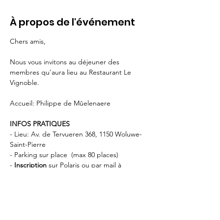
À propos de l'événement
Chers amis,   
Nous vous invitons au déjeuner des 
membres qu'aura lieu au Restaurant Le 
Vignoble.
Accueil: Philippe de Mûelenaere
INFOS PRATIQUES
- Lieu: Av. de Tervueren 368, 1150 Woluwe-
Saint-Pierre 
- Parking sur place  (max 80 places) 
- 
Inscription 
sur Polaris ou par mail à 
info@rotary.brussels
- Paiement du repas directement au 
restaurant.
- STIB: Tram 8 · 39 · 44 — 
Musée du Tram
 // 
BUS 36 — 
Musée du Tram