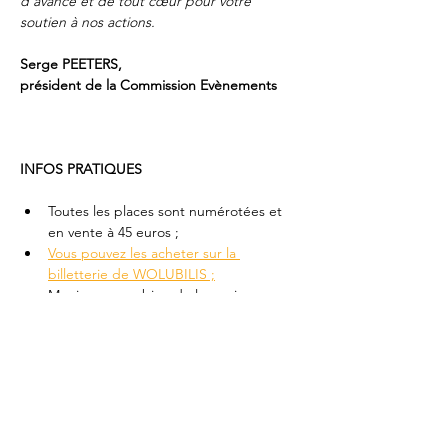
d’avance et de tout cœur pour votre 
soutien à nos actions.
Serge PEETERS,
président de la Commission Evènements 
INFOS PRATIQUES 
Toutes les places sont numérotées et 
en vente à 45 euros ;
Vous pouvez les acheter sur la 
billetterie de WOLUBILIS ;
Munissez-vous bien de la version 
papier des tickets ou chargez-les sur 
votre smartphone ;
Ouverture des portes à 19h30, début 
du gala à 20h00 ;
Parking aisé au Woluwe shopping 
Center (forfait de 2 € pour la soirée dès 
19h) ;