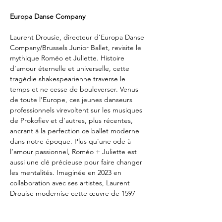
Europa Danse Company
Laurent Drousie, directeur d’Europa Danse 
Company/Brussels Junior Ballet, revisite le 
mythique Roméo et Juliette. Histoire 
d’amour éternelle et universelle, cette 
tragédie shakespearienne traverse le 
temps et ne cesse de bouleverser. Venus 
de toute l’Europe, ces jeunes danseurs 
professionnels virevoltent sur les musiques 
de Prokofiev et d’autres, plus récentes, 
ancrant à la perfection ce ballet moderne 
dans notre époque. Plus qu’une ode à 
l’amour passionnel, Roméo + Juliette est 
aussi une clé précieuse pour faire changer 
les mentalités. Imaginée en 2023 en 
collaboration avec ses artistes, Laurent 
Drouise modernise cette œuvre de 1597 
sans toutefois déformer le récit originel 
parce que chacun a le droit d’aimer et 