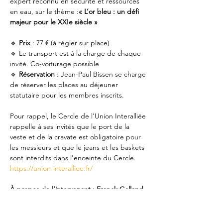
expert reconnu en sécurité et ressources 
en eau, sur le thème :
« L’or bleu : un défi 
majeur pour le XXIe siècle »
🔹 
Prix 
: 77 € (à régler sur place)
🔹 Le transport est à la charge de chaque 
invité. Co-voiturage possible
🔹 
Réservation
 : Jean-Paul Bissen se charge 
de réserver les places au déjeuner 
statutaire pour les membres inscrits.
Pour rappel, le Cercle de l'Union Interalliée 
rappelle à ses invités que le port de la 
veste et de la cravate est obligatoire pour 
les messieurs et que le jeans et les baskets 
sont interdits dans l'enceinte du Cercle. 
https://union-interalliee.fr/
À propos de l’intervenant : Franck Galland
Diplômé en affaires internationales de la 
Kedge Business School, Franck Galland est 
l’un des meilleurs analystes européens des 