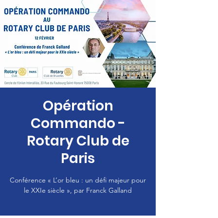
Opération
Commando -
Rotary Club de
Paris
Conférence « L’or bleu : un défi majeur pour
le XXIe siècle », par Franck Galland