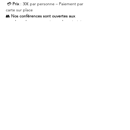
 💳 
Prix
 : 30€ par personne – Paiement par 
carte sur place
👥 
Nos conférences sont ouvertes aux 
membres, leurs partenaires et leurs invités 
– Pensez au covoiturage 
📩 
Inscriptions
 sur 
Polaris
 ou par mail à 
info@rotary.brussels
🥗 Merci de signaler vos restrictions 
alimentaires à l’inscription
 🚗  Pensez au covoiturage 
Ⓜ️ STIB: Metro 1 et 5 // Train Gare Central - 
Central Station // Tram 92 et 93 (Palais / 
Paleizen)// Bus:  29, 38, 63, 65, 66, 71, 89
Partager cet événement