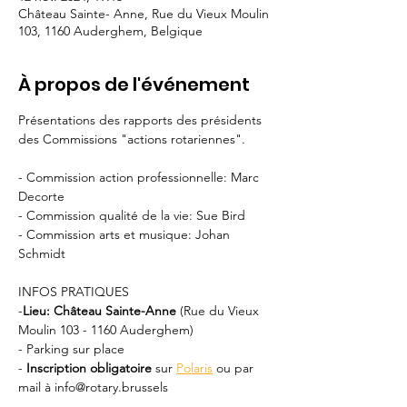
Château Sainte- Anne, Rue du Vieux Moulin
103, 1160 Auderghem, Belgique
À propos de l'événement
Présentations des rapports des présidents 
des Commissions "actions rotariennes".
- Commission action professionnelle: Marc 
Decorte
- Commission qualité de la vie: Sue Bird
- Commission arts et musique: Johan 
Schmidt
INFOS PRATIQUES  
-
Lieu: Château Sainte-Anne
 (Rue du Vieux 
Moulin 103 - 1160 Auderghem)  
- Parking sur place 
- 
Inscription obligatoire
 sur 
Polaris
 ou par 
mail à info@rotary.brussels
- Prix conférence + dîner :  50 € par 