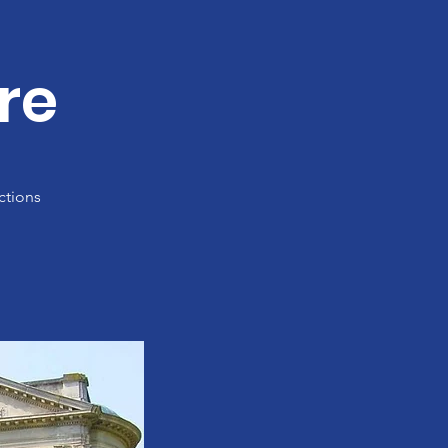
re
ctions