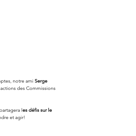
ptes, notre ami 
Serge 
s actions des Commissions 
 partagera l
es défis sur le 
re et agir! 