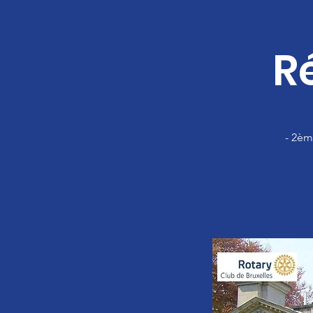
R
- 2èm