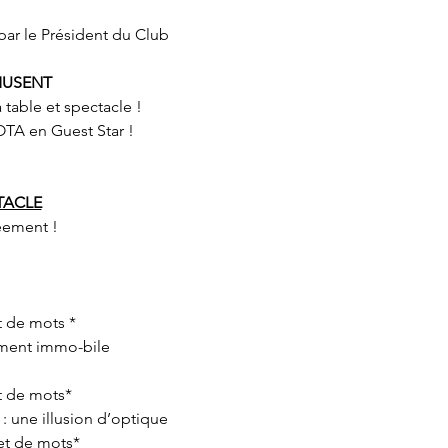
par le Président du Club
AMUSENT
servi à table et spectacle !
K KUROTA en Guest Star !
TACLE
eement !
t de mots *
ement immo-bile
et de mots*
 : une illusion d’optique
 et de mots*