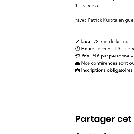
11. Karaoké
*avec Patrick Kurota en gues
📍
 Lieu
 : 78, rue de la Loi.
🕖 
Heure
 : accueil 19h - soi
💳 
Prix
 : 50€ par personne –
👥 
Nos conférences sont ouv
📩 
Inscriptions obligatoires
Partager ce