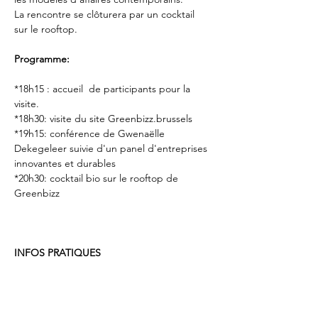
La rencontre se clôturera par un cocktail 
sur le rooftop.
Programme:
*18h15 : accueil  de participants pour la 
visite.
*18h30: visite du site Greenbizz.brussels 
*19h15: conférence de Gwenaëlle 
Dekegeleer suivie d'un panel d'entreprises 
innovantes et durables
*20h30: cocktail bio sur le rooftop de 
Greenbizz
INFOS PRATIQUES
📍 Lieu : Greenbizz.brussels – Rue 
Dieudonné Lefèvre 17, 1020 Bruxelles 
🕕 Accueil : dès 18h15