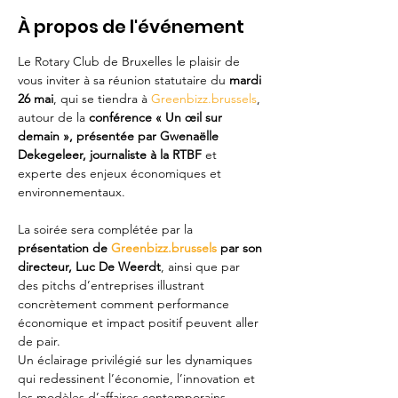
À propos de l'événement
Le Rotary Club de Bruxelles le plaisir de 
vous inviter à sa réunion statutaire du 
mardi 
26 mai
, qui se tiendra à 
Greenbizz.brussels
, 
autour de la 
conférence « Un œil sur 
demain », présentée par Gwenaëlle 
Dekegeleer, journaliste à la RTBF 
et 
experte des enjeux économiques et 
environnementaux. 
La soirée sera complétée par la 
présentation de 
Greenbizz.brussels
 par son 
directeur, Luc De Weerdt
, ainsi que par 
des pitchs d’entreprises illustrant 
concrètement comment performance 
économique et impact positif peuvent aller 
de pair. 
Un éclairage privilégié sur les dynamiques 
qui redessinent l’économie, l’innovation et 
les modèles d’affaires contemporains.