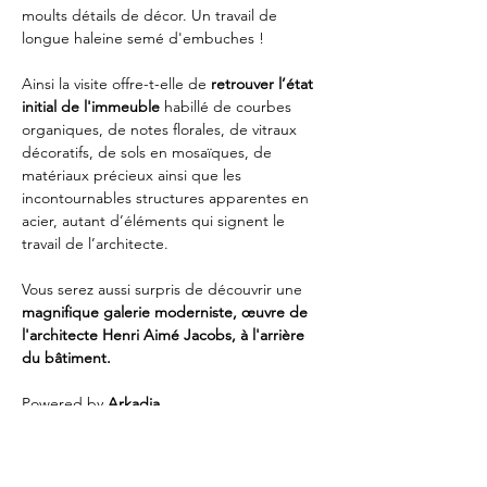
moults détails de décor. Un travail de 
longue haleine semé d'embuches !
Ainsi la visite offre-t-elle de 
retrouver l’état 
initial de l'immeuble
 habillé de courbes 
organiques, de notes florales, de vitraux 
décoratifs, de sols en mosaïques, de 
matériaux précieux ainsi que les 
incontournables structures apparentes en 
acier, autant d’éléments qui signent le 
travail de l’architecte.
Vous serez aussi surpris de découvrir une 
magnifique galerie moderniste, œuvre de 
l'architecte Henri Aimé Jacobs, à l'arrière 
du bâtiment.
Powered by 
Arkadia
📍
 Lieu
 : Hôtel Winssinger - rue Hôtel des 
monnaies 66 (1060 Saint Gilles)