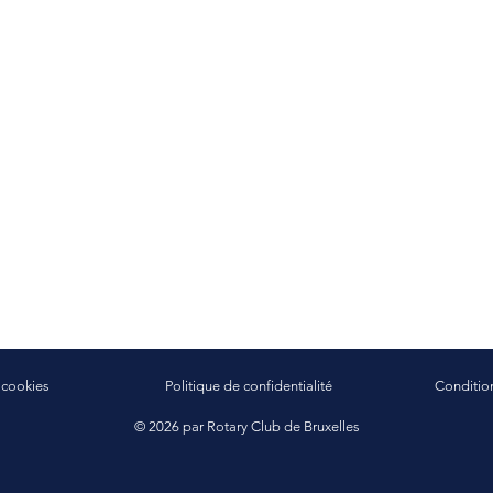
cevez nos nouvelles
Ouvrir
e cookies
Politique de confidentialité
Condition
© 2026 par Rotary Club de Bruxelles