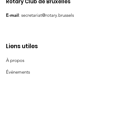
Rotary Club de Bruxelles
E-mail
:
secretariat@rotary.brussels
Liens utiles
À propos
Événements
Contact
Politique en matière de cookies
Politique de confidentialité
Conditions d'utilisation