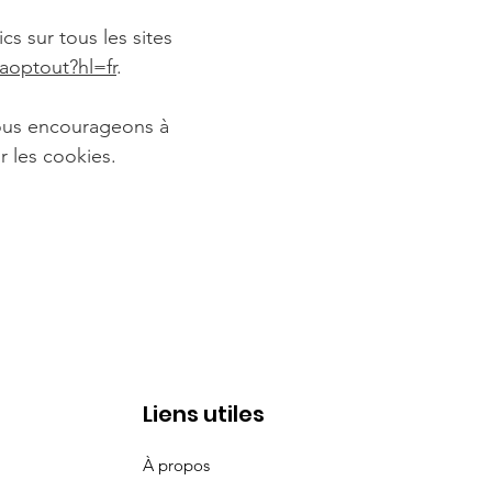
s sur tous les sites
aoptout?hl=fr
.
vous encourageons à
r les cookies.
Liens utiles
À propos