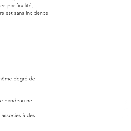
r, par finalité,
eurs est sans incidence
le même degré de
 le bandeau ne
s associes à des