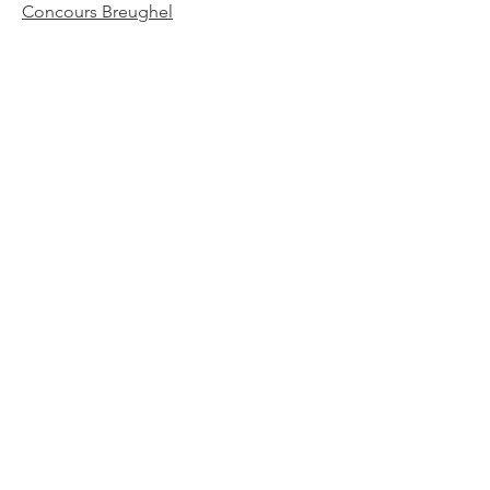
Concours Breughel
Rotary Club de Bruxelles
E-mail
:
secretariat@rotary.brussels
Liens utiles
À propos
Événements
Contact