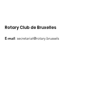
Rotary Club de Bruxelles
E-mail
:
secretariat@rotary.brussels
Liens utiles
À propos
Événements
Contact