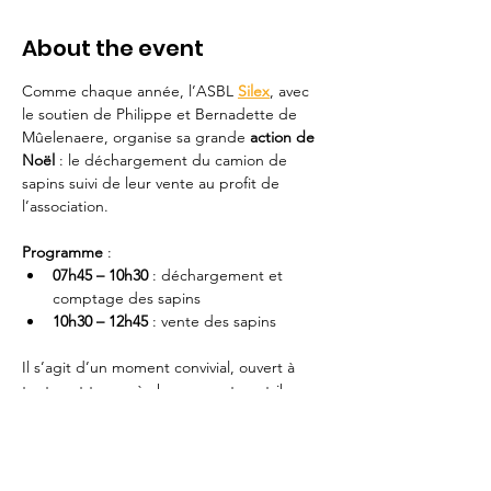
About the event
Comme chaque année, l’ASBL 
Silex
, avec 
le soutien de Philippe et Bernadette de 
Mûelenaere, organise sa grande 
action de 
Noël
 : le déchargement du camion de 
sapins suivi de leur vente au profit de 
l’association.
Programme
 :
07h45 – 10h30
 : déchargement et 
comptage des sapins
10h30 – 12h45
 : vente des sapins
Il s’agit d’un moment convivial, ouvert à 
toutes et tous, où chacun peut contribuer 
selon ses forces : portage, comptage, 
accueil des clients, etc.
Vous souhaitez donner un coup de main ? 