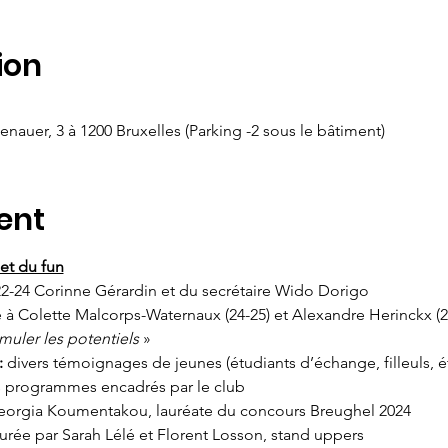
ion
uer, 3 à 1200 Bruxelles (Parking -2 sous le bâtiment)
ent
et du fun
22-24 Corinne Gérardin et du secrétaire Wido Dorigo
e à Colette Malcorps-Waternaux (24-25) et Alexandre Herinckx (2
imuler les potentiels
 »
: 
divers témoignages de jeunes (étudiants d’échange, filleuls, ét
es programmes encadrés par le club
 Georgia Koumentakou, lauréate du concours Breughel 2024
surée par Sarah Lélé et Florent Losson, stand uppers