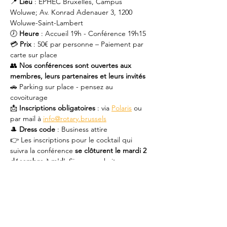
📍
 Lieu
 : EPHEC Bruxelles, Campus 
Woluwe; Av. Konrad Adenauer 3, 1200 
Woluwe-Saint-Lambert 
🕖 
Heure
 : Accueil 19h - Conférence 19h15
💳 
Prix
 : 50€ par personne – Paiement par 
carte sur place
👥 
Nos conférences sont ouvertes aux 
membres, leurs partenaires et leurs invités 
🚗 Parking sur place - pensez au 
covoiturage
📩 
Inscriptions obligatoires
 : via 
Polaris
 ou 
par mail à 
info@rotary.brussels
🎩 
Dress code
 : Business attire
👉 Les inscriptions pour le cocktail qui 
suivra la conférence 
se clôturent le mardi 2 
décembre à midi
. Si vous souhaitez 
participer uniquement à la conférence, 
vous pouvez vous inscrire après cette date 
ou le préciser explicitement dans votre 
inscription.