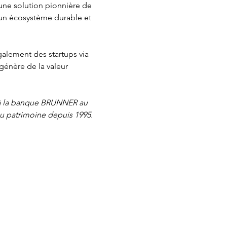
 une solution pionnière de 
 un écosystème durable et 
alement des startups via 
énère de la valeur 
e à la banque BRUNNER au 
u patrimoine depuis 1995. 