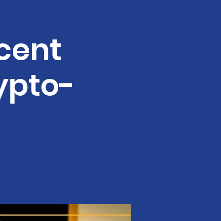
cent
rypto-