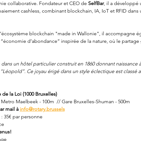
mie collaborative. Fondateur et CEO de 
SelfBar
, il a développé
 paiement cashless, combinant blockchain, IA, IoT et RFID dans
 l’écosystème blockchain "made in Wallonie", il accompagne ég
“économie d’abondance” inspirée de la nature, où le partage g
lé dans un hôtel particulier construit en 1860 donnant naissanc
Léopold”. Ce joyau érigé dans un style éclectique est classé a
 de la Loi (1000 Bruxelles)
// Metro Maelbeek - 100m  // Gare Bruxelles-Shuman - 500m
ar mail à 
info@rotary.brussels
g : 35€ par personne
ce
enus! 
age