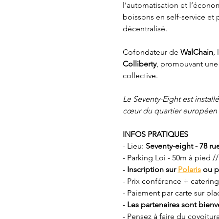
l’automatisation et l’écono
boissons en self-service et
décentralisé. 
Cofondateur de 
WalChain
,
Colliberty
, promouvant une 
collective.
Le Seventy-Eight est instal
cœur du quartier européen “
INFOS PRATIQUES
- Lieu: 
Seventy-eight - 78 rue
-
Parking Loi - 50m à pied 
- 
Inscription
sur 
Polaris
 ou p
- Prix conférence + caterin
- Paiement par carte sur pla
- 
Les partenaires sont bienv
- Pensez à faire du covoitur