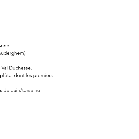
nne.  
Auderghem)   
 Val Duchesse.   
lète, dont les premiers 
s de bain/torse nu  