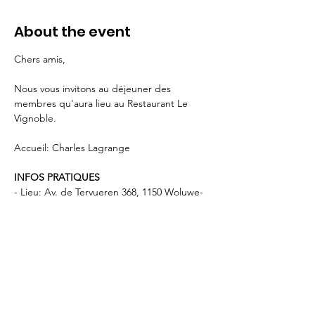
About the event
Chers amis,   
Nous vous invitons au déjeuner des 
membres qu'aura lieu au Restaurant Le 
Vignoble.
Accueil: Charles Lagrange
INFOS PRATIQUES
- Lieu: Av. de Tervueren 368, 1150 Woluwe-
Saint-Pierre 
- Parking sur place  (max 80 places) 
- 
Inscription 
sur Polaris ou par mail à 
info@rotary.brussels
 - Paiement du repas directement au 
restaurant.