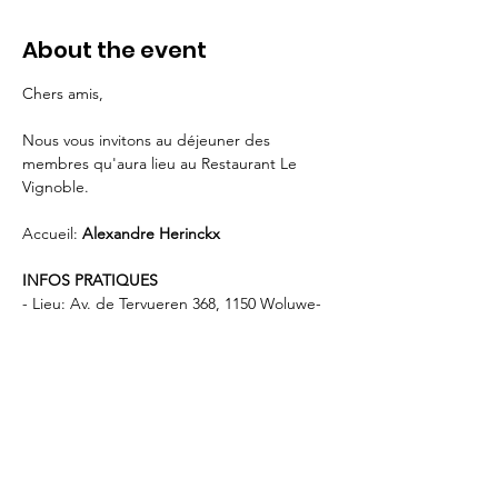
About the event
Chers amis,   
Nous vous invitons au déjeuner des 
membres qu'aura lieu au Restaurant Le 
Vignoble.
Accueil: 
Alexandre Herinckx
INFOS PRATIQUES
- Lieu: Av. de Tervueren 368, 1150 Woluwe-
Saint-Pierre 
- Parking sur place  (max 80 places) 
- Inscription
sur Polaris ou par mail à 
info@rotary.brussels
 - Paiement du repas directement au 
restaurant.