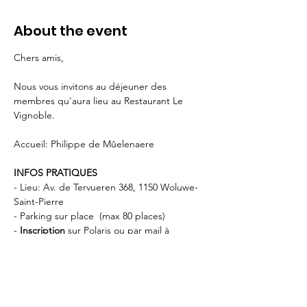
About the event
Chers amis,   
Nous vous invitons au déjeuner des 
membres qu'aura lieu au Restaurant Le 
Vignoble.
Accueil: Philippe de Mûelenaere
INFOS PRATIQUES
- Lieu: Av. de Tervueren 368, 1150 Woluwe-
Saint-Pierre 
- Parking sur place  (max 80 places) 
- 
Inscription 
sur Polaris ou par mail à 
info@rotary.brussels
- Paiement du repas directement au 
restaurant.
- STIB: Tram 8 · 39 · 44 — 
Musée du Tram
 // 
BUS 36 — 
Musée du Tram