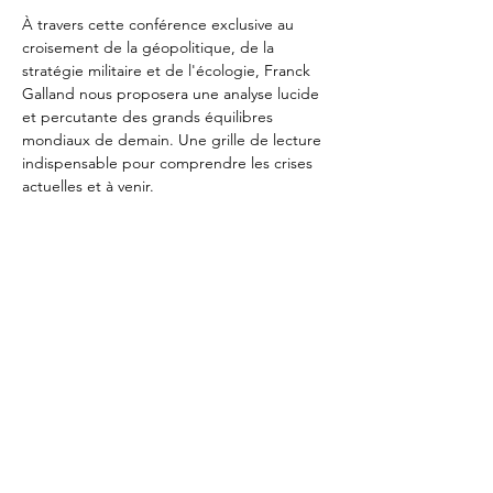
À travers cette conférence exclusive au 
croisement de la géopolitique, de la 
stratégie militaire et de l'écologie, Franck 
Galland nous proposera une analyse lucide 
et percutante des grands équilibres 
mondiaux de demain. Une grille de lecture 
indispensable pour comprendre les crises 
actuelles et à venir.
📍
 Lieu
 : Château Sainte Anne : Rue du 
Vieux Moulin 103, 1160 Auderghem
🕖 
Heure
 : Accueil 19h 
💳 
Prix
 : 55 € par personne  – Paiement par 
carte sur place
👥 
Nos conférences sont ouvertes aux 
membres, leurs partenaires et leurs invités
📩 
Inscriptions obligatoires
 sur 
Polaris 
ou 
par mail à 
info@rotary.brussels
🥗 Merci de signaler vos restrictions 
alimentaires à l’inscription