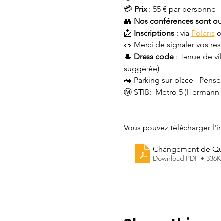
💳 
Prix
 : 55 € par personne 
👥 
Nos conférences sont ouv
📩 
Inscriptions
 : via 
Polaris
 o
🥗 Merci de signaler vos rest
🎩 
Dress code
 : Tenue de v
suggérée)
🚗 Parking sur place– Pense
Ⓜ️ STIB:  Metro 5 (Hermann 
Vous pouvez télécharger l'in
Changement de Quar
Download PDF • 336