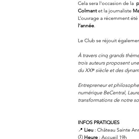
Cela sera l'occasion de la  
p
Colmant
 et la journaliste 
Ma
L’ouvrage a récemment été
l’année
.
Le Club se réjouit égalemen
À travers cinq grands thèm
trois auteurs proposent une
du XXIᵉ siècle et des dynam
Entrepreneur et philosophe
numérique BeCentral, Lauren
transformations de notre so
INFOS PRATIQUES
📍
 Lieu
 : Château Sainte A
🕖 
Heure
 : Accueil 19h 