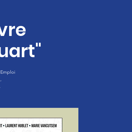
vre
uart"
l’Emploi
,
.