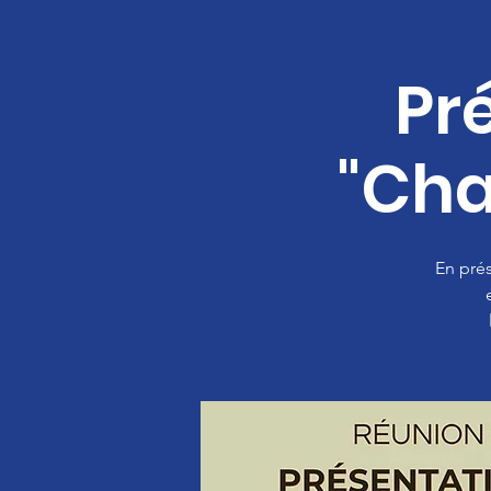
Pr
"Cha
En prés