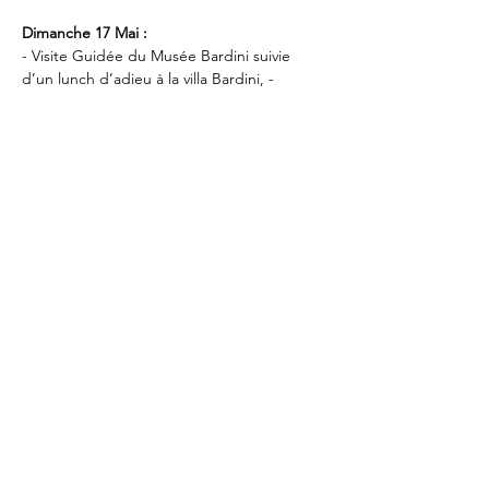
Dimanche 17 Mai :
- Visite Guidée du Musée Bardini suivie 
d’un lunch d’adieu à la villa Bardini, - 
Clôture.
Vous trouverez ci-dessous le Powerpoint 
avec le 
programme complet ainsi que le 
formulaire d'inscription.
Merci de transmettre votre inscription au 
Secrétariat et à notre amie Corinne 
Gérardin
HTL_LDV REGISTRATION FORM2212
.docx
Download DOCX • 37KB
LDV AWARD
.pptx