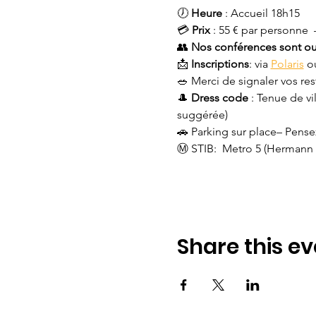
🕖 
Heure
 : Accueil 18h15 
💳 
Prix
 : 55 € par personne 
👥 
Nos conférences sont ouv
📩 
Inscriptions
: via 
Polaris
 o
🥗 Merci de signaler vos rest
🎩 
Dress code
 : Tenue de v
suggérée)
🚗 Parking sur place– Pense
Ⓜ️ STIB:  Metro 5 (Hermann 
Share this ev