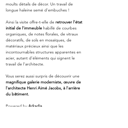
moults détails de décor. Un travail de 
longue haleine semé d'embuches !
Ainsi la visite offre-t-elle de 
retrouver l’état 
initial de l'immeuble
 habillé de courbes 
organiques, de notes florales, de vitraux 
décoratifs, de sols en mosaïques, de 
matériaux précieux ainsi que les 
incontournables structures apparentes en 
acier, autant d’éléments qui signent le 
travail de l’architecte.
Vous serez aussi surpris de découvrir une 
magnifique galerie moderniste, œuvre de 
l'architecte Henri Aimé Jacobs, à l'arrière 
du bâtiment.
Powered by 
Arkadia
📍
 Lieu
 : Hôtel Winssinger - rue Hôtel des 
monnaies 66 (1060 Saint Gilles)