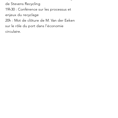
de Stevens Recycling
19h30 : Conférence sur les processus et 
enjeux du recyclage
20h : Mot de clôture de M. Van der Eeken 
sur le rôle du port dans l’économie 
circulaire.
20h15 : Walking dinner dans le bâtiment du 
port 
INFOS PRATIQUES
RDV: Place des armateurs, 6 (1000 Bruxelles)
Parking Tours et Taxis juste à côté, Avenue 
du Port
Réservation obligatoire
Paiement par carte sur place: 35€ par 
personne
Les partenaires sont bienvenus. Pensez à 
faire du covoiturage.
RSVP par mail jusqu’au 18 avril 
sur
 info@rotary.brussels